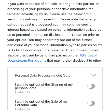
címen olvashattok el:
If you wish to opt-out of the sale, sharing to third parties, or
...
processing of your personal or sensitive information for
targeted advertising by us, please use the below opt-out
section to confirm your selection. Please note that after your
Rick Burroughs: Alan Wake
opt-out request is processed you may continue seeing
interest-based ads based on personal information utilized by
Kapitány2
•
2014. október 18.
0
us or personal information disclosed to third parties prior to
your opt-out. You may separately opt-out of the further
Some Are Born to Light,
disclosure of your personal information by third parties on the
Some Are Born to Endless Night...
IAB’s list of downstream participants. This information may
also be disclosed by us to third parties on the
IAB’s List of
Alan Wake író. Nem is olyan régen egész sikeres
Downstream Participants
that may further disclose it to other
regényeket készített, de az utóbbi időben ...
third parties.
Please note that this website/app uses one or more Google
Personal Data Processing Opt Outs
HTML5 and JavaScript Game
services and may gather and store information including but
Development
not limited to your visit or usage behaviour. You may click to
I want to opt-out of the Sharing of my
personal data.
grant or deny consent to Google and its third-party tags to
Opted In
Kapitány2
•
2014. augusztus 14.
0
use your data for below specified purposes in below Google
consent section.
I want to opt-out of the Sale of my
Personal Data.
Competition in just 13 kB
Opted In