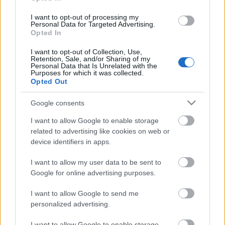
Theme for 2014 is The Elements: Earth, Water, Air
and Fire.
I want to opt-out of processing my
Nemrégiben találtam egy versenykiírást, amelyre
Personal Data for Targeted Advertising.
Opted In
max. 13 kB ...
I want to opt-out of Collection, Use,
Retention, Sale, and/or Sharing of my
Personal Data that Is Unrelated with the
Purposes for which it was collected.
Opted Out
Google consents
I want to allow Google to enable storage
related to advertising like cookies on web or
device identifiers in apps.
I want to allow my user data to be sent to
Google for online advertising purposes.
I want to allow Google to send me
personalized advertising.
Windows Phone fejlesztés
I want to allow Google to enable storage