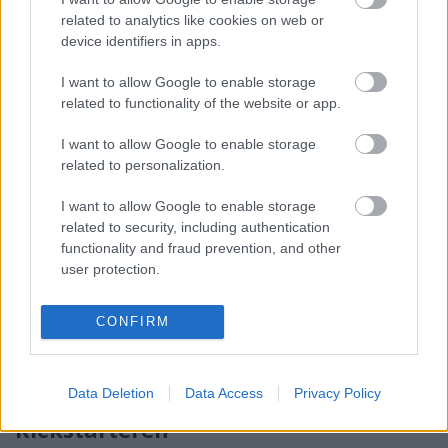
Kapitány2
•
2014. július 21.
0
related to analytics like cookies on web or
device identifiers in apps.
Most épp itthon üldögélek betegen, és van időm
arra, hogy megnézzek néhány, a közelmúltban
I want to allow Google to enable storage
related to functionality of the website or app.
félretett dolgot. Ezek közül szeretném figyelmetekbe
...
I want to allow Google to enable storage
related to personalization.
Retró számítógépkiállítás Szegeden
I want to allow Google to enable storage
5.
related to security, including authentication
Kapitány2
•
2014. június 02.
0
functionality and fraud prevention, and other
user protection.
2014-ben is voltunk a szegedi retrókiállításon, ami
még május 17-18-án került megrendezésre, de csak
CONFIRM
most jutottam el oda, hogy leírjam a szokásos ...
The History of U.S. Gold a
Data Deletion
Data Access
Privacy Policy
Kickstarteren